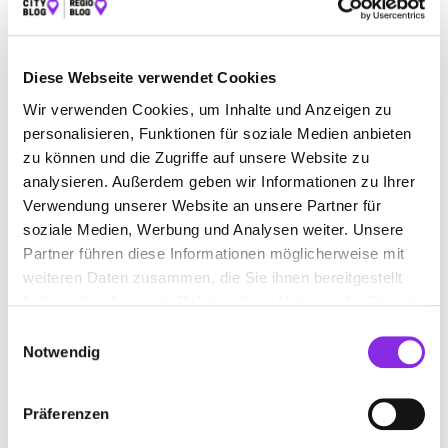
PRAXIS FÜR LOGOPÄDIE BIANKA MEIGEL
Dr.-Robert-Schelp-Platz 1
| 66953 Pirmasens DE
Diese Webseite verwendet Cookies
+496331143858
Wir verwenden Cookies, um Inhalte und Anzeigen zu
personalisieren, Funktionen für soziale Medien anbieten
logopaedie-meigel-pirmasens.de
zu können und die Zugriffe auf unsere Website zu
analysieren. Außerdem geben wir Informationen zu Ihrer
Verwendung unserer Website an unsere Partner für
soziale Medien, Werbung und Analysen weiter. Unsere
Partner führen diese Informationen möglicherweise mit
weiteren Daten zusammen, die Sie ihnen bereitgestellt
haben oder die sie im Rahmen Ihrer Nutzung der Dienste
gesammelt haben.
Einwilligungsauswahl
Notwendig
Präferenzen
Keine Öffnungszeiten angegeben