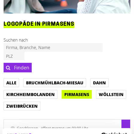
LOGOPÄDE IN PIRMASENS
Suchen nach
Finden
ALLE
BRUCHMÜHLBACH-MIESAU
DAHN
KIRCHHEIMBOLANDEN
PIRMASENS
WÖLLSTEIN
ZWEIBRÜCKEN
Geschlossen - öffnet morgen um 09:00 Uhr