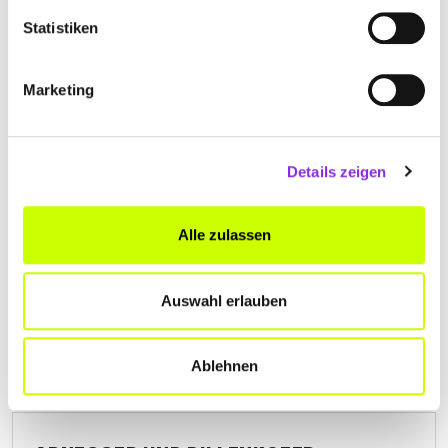
BUTSCHER KARL LOGOPÄDISCHE PRAXIS
Statistiken
Ringstraße 80
| 66953 Pirmasens DE
Marketing
+496331725678
www.logopaedie-pirmasens.de
Details zeigen
Alle zulassen
Auswahl erlauben
Ablehnen