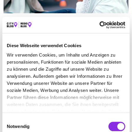
LOGOPÄDE IN DAHN
Suchen nach
Diese Webseite verwendet Cookies
Wir verwenden Cookies, um Inhalte und Anzeigen zu
personalisieren, Funktionen für soziale Medien anbieten
Finden
zu können und die Zugriffe auf unsere Website zu
analysieren. Außerdem geben wir Informationen zu Ihrer
ALLE
BRUCHMÜHLBACH-MIESAU
DAHN
Verwendung unserer Website an unsere Partner für
soziale Medien, Werbung und Analysen weiter. Unsere
KIRCHHEIMBOLANDEN
PIRMASENS
WÖLLSTEIN
Partner führen diese Informationen möglicherweise mit
ZWEIBRÜCKEN
weiteren Daten zusammen, die Sie ihnen bereitgestellt
haben oder die sie im Rahmen Ihrer Nutzung der Dienste
gesammelt haben.
Einwilligungsauswahl
Notwendig
Keine Öffnungszeiten angegeben