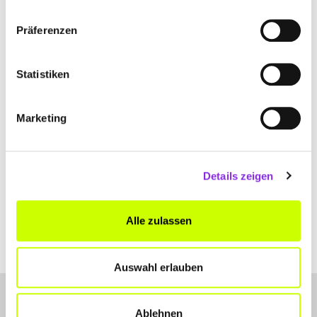
BIANKA MEIGEL LOGOPÄDISCHE PRAXIS
Präferenzen
Hauensteiner Str. 17 A
| 66994 Dahn DE
+496391993900
Statistiken
logopaedie-meigel-dahn.de
Marketing
Details zeigen
Alle zulassen
Auswahl erlauben
Ablehnen