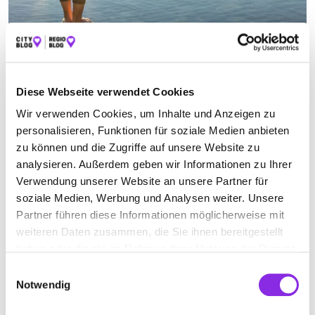
NATURHEILPRAKTIKER
Diese Webseite verwendet Cookies
Suchen nach
Wir verwenden Cookies, um Inhalte und Anzeigen zu
personalisieren, Funktionen für soziale Medien anbieten
zu können und die Zugriffe auf unsere Website zu
Finden
analysieren. Außerdem geben wir Informationen zu Ihrer
Verwendung unserer Website an unsere Partner für
ALLE
EISENBERG
soziale Medien, Werbung und Analysen weiter. Unsere
Partner führen diese Informationen möglicherweise mit
weiteren Daten zusammen, die Sie ihnen bereitgestellt
Keine Öffnungszeiten angegeben
haben oder die sie im Rahmen Ihrer Nutzung der Dienste
gesammelt haben.
Einwilligungsauswahl
NATURHEILPRAXIS MARTINA
Notwendig
GRÜNEWALD-HAAS