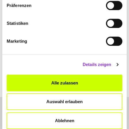
Im Kindchestal 8
| 67304 Eisenberg DE
Präferenzen
+49635145805
Statistiken
www.tcm-naturheilpraxis-haas.de
Marketing
Details zeigen
Alle zulassen
Auswahl erlauben
Ablehnen