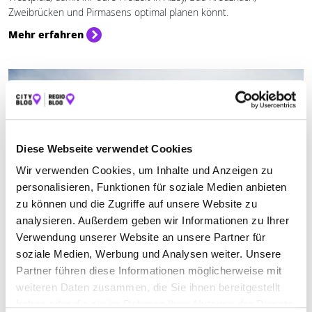
Zweibrücken und Pirmasens optimal planen könnt.
Mehr erfahren
Diese Webseite verwendet Cookies
Wir verwenden Cookies, um Inhalte und Anzeigen zu
personalisieren, Funktionen für soziale Medien anbieten
zu können und die Zugriffe auf unsere Website zu
analysieren. Außerdem geben wir Informationen zu Ihrer
Verwendung unserer Website an unsere Partner für
Sport & Freizeit
soziale Medien, Werbung und Analysen weiter. Unsere
NASSER SPASS: WASSERAKTIVITÄTEN IN DER …
Partner führen diese Informationen möglicherweise mit
weiteren Daten zusammen, die Sie ihnen bereitgestellt
hier bei uns und in der näheren Umgebung findet ihr bestimmt das
haben oder die sie im Rahmen Ihrer Nutzung der Dienste
Richtige. Entdecken wir doch gemeinsam die erfrischenden