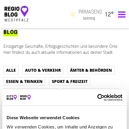
PIRMASENS
12°
Hauptnavigation
sonnig
BLOG
Einzigartige Geschäfte, Erfolgsgeschichten und besondere Orte.
Hier findest du auch aktuelle Informationen aus deiner Stadt.
ALLE
AUTO & VERKEHR
ÄMTER & BEHÖRDEN
ESSEN & TRINKEN
SPORT & FREIZEIT
EINKAUFEN & SHOPPEN
REISEN & ÜBERNACHTEN
BEAUTY & WELLNESS
GESUNDHEIT & MEDIZIN
RECHT & GELD
BAUEN & WOHNEN
Diese Webseite verwendet Cookies
SERVICE & DIENSTLEISTUNGEN
BILDUNG & MEDIEN
Wir verwenden Cookies, um Inhalte und Anzeigen zu