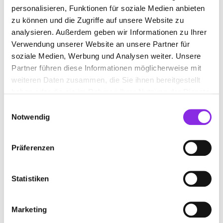
personalisieren, Funktionen für soziale Medien anbieten
zu können und die Zugriffe auf unsere Website zu
analysieren. Außerdem geben wir Informationen zu Ihrer
Verwendung unserer Website an unsere Partner für
soziale Medien, Werbung und Analysen weiter. Unsere
Partner führen diese Informationen möglicherweise mit
weiteren Daten zusammen, die Sie ihnen bereitgestellt
haben oder die sie im Rahmen Ihrer Nutzung der Dienste
gesammelt haben.
Einwilligungsauswahl
Notwendig
Präferenzen
Beauty & Wellness
ENTDECKE DAYSPAS IN DER WESTPFALZ
Statistiken
ohne weit reisen zu müssen: Hier sind einige der besten DaySpas
in der Westpfalz, die du unbedingt ausprobieren solltest.
Mehr erfahren
Marketing