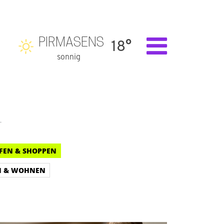
PIRMASENS
18°
sonnig
.
FEN & SHOPPEN
N & WOHNEN