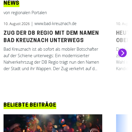
NEWS
von regionalen Portalen
| www.bad-kreuznach.de
10. August 2026
10. Augus
ZUG DER DB REGIO MIT DEM NAMEN
HEUT
BAD KREUZNACH UNTERWEGS
OBER
Bad Kreuznach ist ab sofort als mobiler Botschafter
Der Juge
auf der Schiene unterwegs: Ein modernisierter
zu einer
Nahverkehrszug der DB Regio trägt nun den Namen
Wahl in 
der Stadt und ihr Wappen. Der Zug verkehrt auf d...
Kandidat
BELIEBTE BEITRÄGE