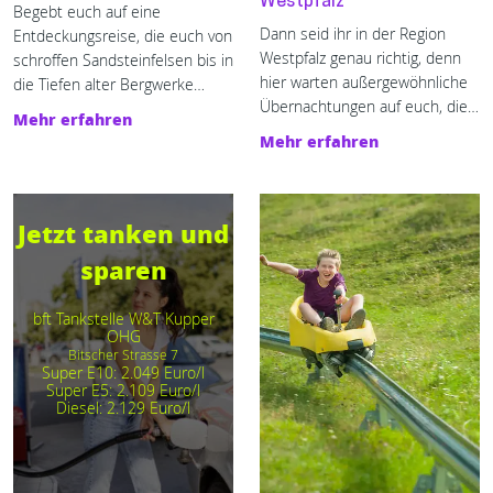
Westpfalz
Begebt euch auf eine
Dann seid ihr in der Region
Entdeckungsreise, die euch von
Westpfalz genau richtig, denn
schroffen Sandsteinfelsen bis in
hier warten außergewöhnliche
die Tiefen alter Bergwerke
Übernachtungen auf euch, die
führt. Diese
Mehr erfahren
euren Trip zu einem
Sehenswürdigkeiten in der
Mehr erfahren
unvergesslichen Erlebnis
Westpfalz solltet ihr nicht
machen.
verpassen! 🏰 🌺 ⚒️
Jetzt tanken und
sparen
bft Tankstelle W&T Kupper
OHG
Bitscher Strasse 7
Super E10: 2.049 Euro/l
Super E5: 2.109 Euro/l
Diesel: 2.129 Euro/l