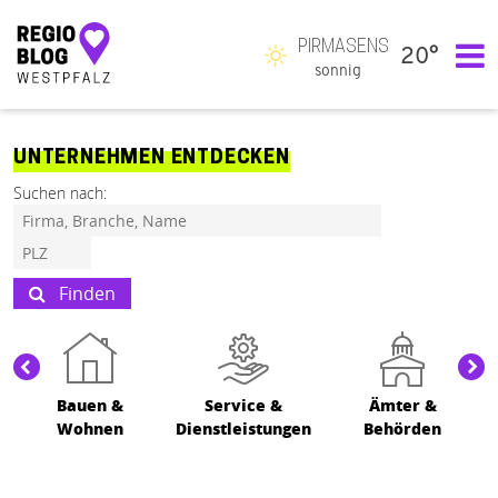
PIRMASENS
20°
Hauptnavigation
sonnig
UNTERNEHMEN ENTDECKEN
Suchen nach:
Finden
Bauen &
Service &
Ämter &
Wohnen
Dienstleistungen
Behörden