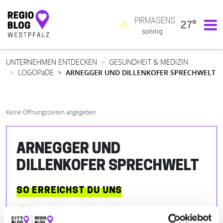
PIRMASENS
27°
Hauptnavigation
sonnig
UNTERNEHMEN ENTDECKEN
GESUNDHEIT & MEDIZIN
LOGOPäDE
ARNEGGER UND DILLENKOFER SPRECHWELT
Keine Öffnungszeiten angegeben
ARNEGGER UND
DILLENKOFER SPRECHWELT
SO ERREICHST DU UNS
Lemberger Str. 16
| 66955 Pirmasens DE