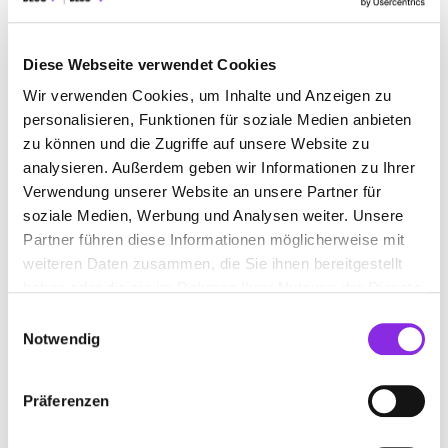
+496331149876
www.sprechwelt.de
Diese Webseite verwendet Cookies
Wir verwenden Cookies, um Inhalte und Anzeigen zu
personalisieren, Funktionen für soziale Medien anbieten
zu können und die Zugriffe auf unsere Website zu
analysieren. Außerdem geben wir Informationen zu Ihrer
Verwendung unserer Website an unsere Partner für
soziale Medien, Werbung und Analysen weiter. Unsere
Partner führen diese Informationen möglicherweise mit
weiteren Daten zusammen, die Sie ihnen bereitgestellt
ANFAHRT
haben oder die sie im Rahmen Ihrer Nutzung der Dienste
gesammelt haben.
Bitte akzeptiere
die Statistik und Marketing Cookies
, damit
Einwilligungsauswahl
Du die Map sehen kannst.
Notwendig
Präferenzen