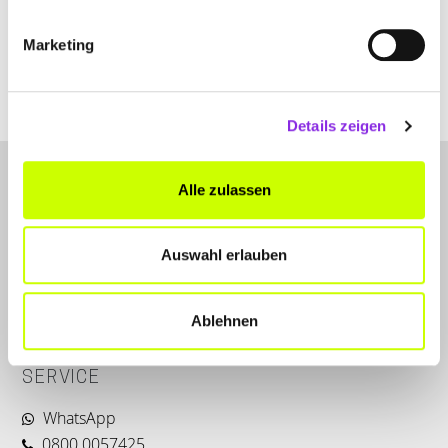
+496332820
Marketing
www.nardiniklinikum.de
Details zeigen
Alle zulassen
Auswahl erlauben
LET'S CONNECT
Ablehnen
Kontakt
SERVICE
WhatsApp
0800 0057425