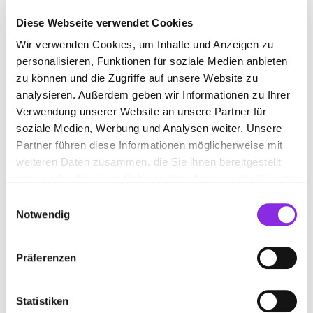
Diese Webseite verwendet Cookies
Wir verwenden Cookies, um Inhalte und Anzeigen zu
KRANKENHAUS IN ZWEIBRÜCKEN
personalisieren, Funktionen für soziale Medien anbieten
zu können und die Zugriffe auf unsere Website zu
Suchen nach
analysieren. Außerdem geben wir Informationen zu Ihrer
Verwendung unserer Website an unsere Partner für
soziale Medien, Werbung und Analysen weiter. Unsere
Partner führen diese Informationen möglicherweise mit
Finden
weiteren Daten zusammen, die Sie ihnen bereitgestellt
haben oder die sie im Rahmen Ihrer Nutzung der Dienste
ALLE
PIRMASENS
ZWEIBRÜCKEN
gesammelt haben.
Einwilligungsauswahl
Notwendig
NARDINI KLINIKUM GMBH – ST.
Präferenzen
ELISABETH
Kaiserstraße 14
| 66482 Zweibrücken DE
Statistiken