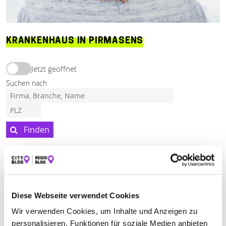
KRANKENHAUS IN PIRMASENS
Jetzt geöffnet
Suchen nach
Finden
ALLE
PIRMASENS
ZWEIBRÜCKEN
Jetzt geöffnet
Diese Webseite verwendet Cookies
Wir verwenden Cookies, um Inhalte und Anzeigen zu
STÄDTISCHES KRANKENHAUS PIRMASENS
personalisieren, Funktionen für soziale Medien anbieten