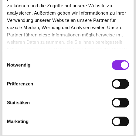
GGMBH
zu können und die Zugriffe auf unsere Website zu
analysieren. Außerdem geben wir Informationen zu Ihrer
Pettenkoferstraße 22
| 66955 Pirmasens DE
Verwendung unserer Website an unsere Partner für
+4963317140
soziale Medien, Werbung und Analysen weiter. Unsere
Partner führen diese Informationen möglicherweise mit
www.kh-pirmasens.de
weiteren Daten zusammen, die Sie ihnen bereitgestellt
haben oder die sie im Rahmen Ihrer Nutzung der Dienste
gesammelt haben.
Einwilligungsauswahl
Notwendig
Präferenzen
Statistiken
Marketing
Keine Öffnungszeiten angegeben