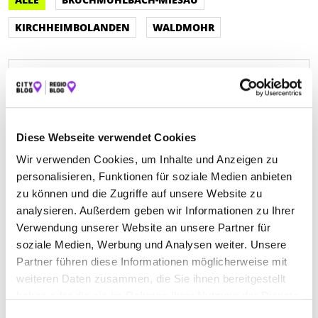
KIRCHHEIMBOLANDEN
WALDMOHR
ETL REINEHR & KOLLEGEN GMBH
Vorstadt 27
| 67292 Kirchheimbolanden DE
Diese Webseite verwendet Cookies
+49635240180
Wir verwenden Cookies, um Inhalte und Anzeigen zu
personalisieren, Funktionen für soziale Medien anbieten
www.michael-reinehr.de
zu können und die Zugriffe auf unsere Website zu
analysieren. Außerdem geben wir Informationen zu Ihrer
Verwendung unserer Website an unsere Partner für
soziale Medien, Werbung und Analysen weiter. Unsere
Partner führen diese Informationen möglicherweise mit
weiteren Daten zusammen, die Sie ihnen bereitgestellt
KNAPP ULRIKE STEUERBERATERIN
haben oder die sie im Rahmen Ihrer Nutzung der Dienste
gesammelt haben.
Zum Hohen Fels 25
| 66892 Bruchmühlbach-Miesau
Einwilligungsauswahl