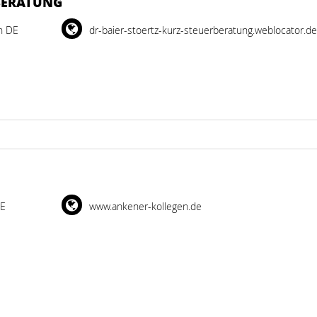
RBERATUNG
n DE
dr-baier-stoertz-kurz-steuerberatung.weblocator.d
DE
www.ankener-kollegen.de