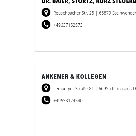
DR. BAIER, STÖRTZ, KURZ STEUE
Reuschbacher Str. 25
| 66879 Steinwende
+49637152573
ANKENER & KOLLEGEN
Lemberger Straße 81
| 66955 Pirmasens 
+49633124540