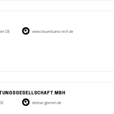
den DE
www.steuerbuero-rech.de
ATUNGSGESELLSCHAFT MBH
DE
debnar-geenen.de