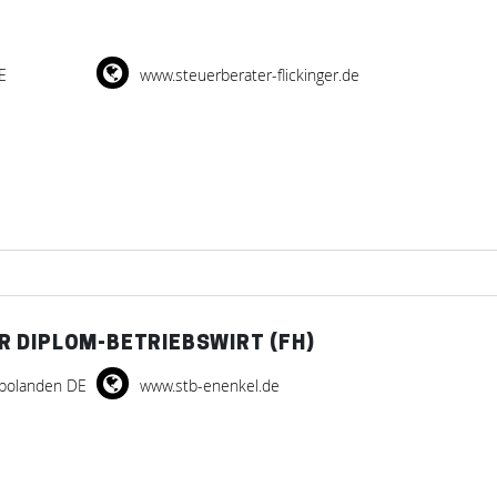
E
www.steuerberater-flickinger.de
 DIPLOM-BETRIEBSWIRT (FH)
mbolanden DE
www.stb-enenkel.de