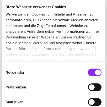
Diese Webseite verwendet Cookies
Wir verwenden Cookies, um Inhalte und Anzeigen zu
AUGENOPTIKER IN EISENBERG
personalisieren, Funktionen für soziale Medien anbieten
zu können und die Zugriffe auf unsere Website zu
analysieren. Außerdem geben wir Informationen zu Ihrer
Suchen nach
Verwendung unserer Website an unsere Partner für
soziale Medien, Werbung und Analysen weiter. Unsere
Partner führen diese Informationen möglicherweise mit
Finden
weiteren Daten zusammen, die Sie ihnen bereitgestellt
haben oder die sie im Rahmen Ihrer Nutzung der Dienste
ALLE
EISENBERG
gesammelt haben.
Einwilligungsauswahl
Notwendig
Präferenzen
DELKER OPTIK
Kerzenheimer Str. 23
| 67304 Eisenberg DE
Statistiken
+4963512400