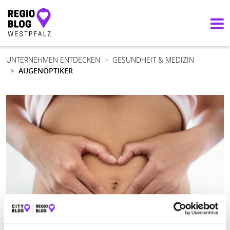
PIRMASENS
17°
Hauptnavigation
sonnig
UNTERNEHMEN ENTDECKEN
GESUNDHEIT & MEDIZIN
AUGENOPTIKER