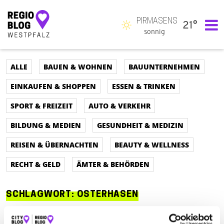
PIRMASENS
21°
Hauptnavigation
sonnig
ALLE
BAUEN & WOHNEN
BAUUNTERNEHMEN
EINKAUFEN & SHOPPEN
ESSEN & TRINKEN
SPORT & FREIZEIT
AUTO & VERKEHR
BILDUNG & MEDIEN
GESUNDHEIT & MEDIZIN
REISEN & ÜBERNACHTEN
BEAUTY & WELLNESS
RECHT & GELD
ÄMTER & BEHÖRDEN
SCHLAGWORT:
OSTERHASEN
ALLE
AUTO & VERKEHR
ÄMTER & BEHÖRDEN