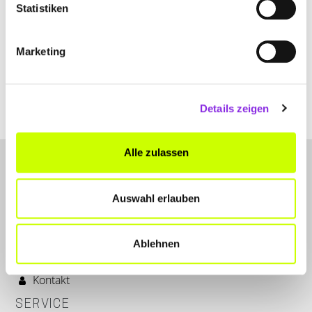
Statistiken
Sport & Freizeit
Marketing
FRÜHJAHRS- UND OSTERMÄRKTE IN DER …
Traditionelle Frühjahrs- und Ostermärkte sind in der Westpfalz
beliebt. Hier unsere Vorschläge für dich🐣 🌷 🐰:
Details zeigen
Mehr erfahren
Alle zulassen
Auswahl erlauben
Ablehnen
LET'S CONNECT
Kontakt
SERVICE