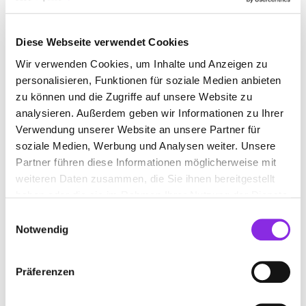
ESSEN & TRINKEN
SPORT & FREIZEIT
Diese Webseite verwendet Cookies
EINKAUFEN & SHOPPEN
REISEN & ÜBERNACHTEN
Wir verwenden Cookies, um Inhalte und Anzeigen zu
BEAUTY & WELLNESS
GESUNDHEIT & MEDIZIN
personalisieren, Funktionen für soziale Medien anbieten
zu können und die Zugriffe auf unsere Website zu
RECHT & GELD
BAUEN & WOHNEN
analysieren. Außerdem geben wir Informationen zu Ihrer
Verwendung unserer Website an unsere Partner für
SERVICE & DIENSTLEISTUNGEN
BILDUNG & MEDIEN
soziale Medien, Werbung und Analysen weiter. Unsere
Partner führen diese Informationen möglicherweise mit
weiteren Daten zusammen, die Sie ihnen bereitgestellt
haben oder die sie im Rahmen Ihrer Nutzung der Dienste
gesammelt haben.
Einwilligungsauswahl
Notwendig
Präferenzen