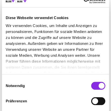
ESSEN & TRINKEN
SPORT & FREIZEIT
Diese Webseite verwendet Cookies
EINKAUFEN & SHOPPEN
REISEN & ÜBERNACHTEN
Wir verwenden Cookies, um Inhalte und Anzeigen zu
BEAUTY & WELLNESS
GESUNDHEIT & MEDIZIN
personalisieren, Funktionen für soziale Medien anbieten
zu können und die Zugriffe auf unsere Website zu
RECHT & GELD
BAUEN & WOHNEN
analysieren. Außerdem geben wir Informationen zu Ihrer
SERVICE & DIENSTLEISTUNGEN
BILDUNG & MEDIEN
Verwendung unserer Website an unsere Partner für
soziale Medien, Werbung und Analysen weiter. Unsere
Partner führen diese Informationen möglicherweise mit
weiteren Daten zusammen, die Sie ihnen bereitgestellt
haben oder die sie im Rahmen Ihrer Nutzung der Dienste
gesammelt haben.
Einwilligungsauswahl
Notwendig
Präferenzen