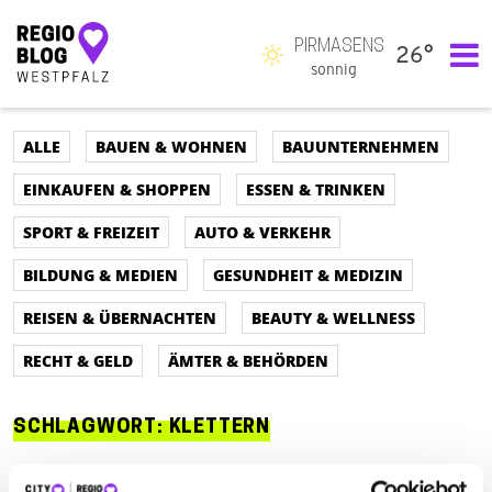
PIRMASENS
26°
Hauptnavigation
sonnig
ALLE
BAUEN & WOHNEN
BAUUNTERNEHMEN
EINKAUFEN & SHOPPEN
ESSEN & TRINKEN
SPORT & FREIZEIT
AUTO & VERKEHR
BILDUNG & MEDIEN
GESUNDHEIT & MEDIZIN
REISEN & ÜBERNACHTEN
BEAUTY & WELLNESS
RECHT & GELD
ÄMTER & BEHÖRDEN
SCHLAGWORT:
KLETTERN
ALLE
AUTO & VERKEHR
ÄMTER & BEHÖRDEN