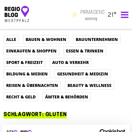
PIRMASENS
21°
Hauptnavigation
sonnig
ALLE
BAUEN & WOHNEN
BAUUNTERNEHMEN
EINKAUFEN & SHOPPEN
ESSEN & TRINKEN
SPORT & FREIZEIT
AUTO & VERKEHR
BILDUNG & MEDIEN
GESUNDHEIT & MEDIZIN
REISEN & ÜBERNACHTEN
BEAUTY & WELLNESS
RECHT & GELD
ÄMTER & BEHÖRDEN
SCHLAGWORT:
GLUTEN
ALLE
AUTO & VERKEHR
ÄMTER & BEHÖRDEN