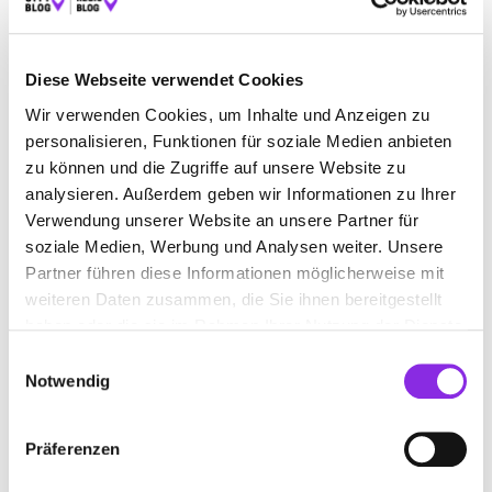
ESSEN & TRINKEN
SPORT & FREIZEIT
Diese Webseite verwendet Cookies
EINKAUFEN & SHOPPEN
REISEN & ÜBERNACHTEN
Wir verwenden Cookies, um Inhalte und Anzeigen zu
BEAUTY & WELLNESS
GESUNDHEIT & MEDIZIN
personalisieren, Funktionen für soziale Medien anbieten
RECHT & GELD
BAUEN & WOHNEN
zu können und die Zugriffe auf unsere Website zu
analysieren. Außerdem geben wir Informationen zu Ihrer
SERVICE & DIENSTLEISTUNGEN
BILDUNG & MEDIEN
Verwendung unserer Website an unsere Partner für
soziale Medien, Werbung und Analysen weiter. Unsere
Partner führen diese Informationen möglicherweise mit
weiteren Daten zusammen, die Sie ihnen bereitgestellt
haben oder die sie im Rahmen Ihrer Nutzung der Dienste
gesammelt haben.
Einwilligungsauswahl
Notwendig
Präferenzen