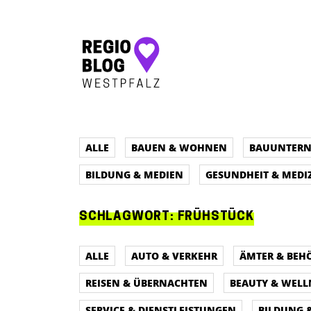
Hauptnavigation
ALLE
BAUEN & WOHNEN
BAUUNTER
BILDUNG & MEDIEN
GESUNDHEIT & MEDI
SCHLAGWORT:
FRÜHSTÜCK
ALLE
AUTO & VERKEHR
ÄMTER & BEH
REISEN & ÜBERNACHTEN
BEAUTY & WELL
SERVICE & DIENSTLEISTUNGEN
BILDUNG 