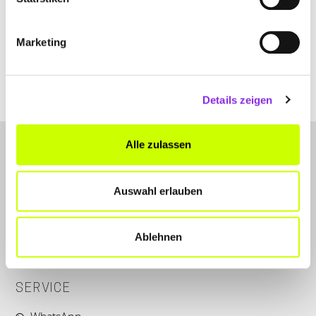
Sankt Johanner Straße 53
| 55576 Sprendlingen DE
+496701205615
Marketing
www.facebook.com
Details zeigen
Alle zulassen
Auswahl erlauben
LET'S CONNECT
Ablehnen
Kontakt
SERVICE