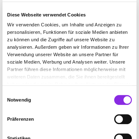
Diese Webseite verwendet Cookies
Wir verwenden Cookies, um Inhalte und Anzeigen zu
FISCHGESCHÄFT
personalisieren, Funktionen für soziale Medien anbieten
zu können und die Zugriffe auf unsere Website zu
Jetzt geöffnet
analysieren. Außerdem geben wir Informationen zu Ihrer
Suchen nach
Verwendung unserer Website an unsere Partner für
soziale Medien, Werbung und Analysen weiter. Unsere
Partner führen diese Informationen möglicherweise mit
weiteren Daten zusammen, die Sie ihnen bereitgestellt
Finden
haben oder die sie im Rahmen Ihrer Nutzung der Dienste
gesammelt haben.
Einwilligungsauswahl
ALLE
SPRENDLINGEN
Notwendig
Präferenzen
MICHAEL SAUNDERS ZIERFISCH
PARADIES
Statistiken