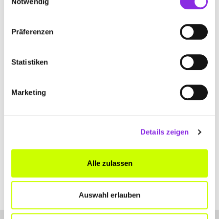
Notwendig
+491723434734
Präferenzen
www.krick.com
Statistiken
Marketing
WALTER KOCH ONLINE MARKETING
EXPERTE
Hermannstraße 12
| 66954 Pirmasens DE
Details zeigen
+491711265692
Alle zulassen
www.krick.com
Auswahl erlauben