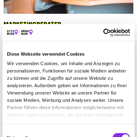
MARKETINGBERATER
Suchen nach
Diese Webseite verwendet Cookies
Wir verwenden Cookies, um Inhalte und Anzeigen zu
Finden
personalisieren, Funktionen für soziale Medien anbieten
zu können und die Zugriffe auf unsere Website zu
ALLE
PIRMASENS
WILGARTSWIESEN
analysieren. Außerdem geben wir Informationen zu Ihrer
Verwendung unserer Website an unsere Partner für
soziale Medien, Werbung und Analysen weiter. Unsere
Partner führen diese Informationen möglicherweise mit
MARTIN BRÖDEL ONLINE MARKETING
weiteren Daten zusammen, die Sie ihnen bereitgestellt
EXPERTE
haben oder die sie im Rahmen Ihrer Nutzung der Dienste
gesammelt haben.
Burgstraße 20
| 76848 Wilgartswiesen DE
Einwilligungsauswahl