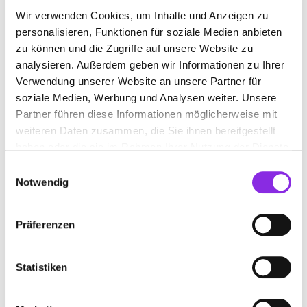
Wir verwenden Cookies, um Inhalte und Anzeigen zu
Am Rösenbrunnen 4
| 69239 Neckarsteinach DE
personalisieren, Funktionen für soziale Medien anbieten
+4962299308701
zu können und die Zugriffe auf unsere Website zu
analysieren. Außerdem geben wir Informationen zu Ihrer
info@brunnerelektrotechnik.de
Verwendung unserer Website an unsere Partner für
soziale Medien, Werbung und Analysen weiter. Unsere
www.brunnerelektrotechnik.de
Partner führen diese Informationen möglicherweise mit
weiteren Daten zusammen, die Sie ihnen bereitgestellt
haben oder die sie im Rahmen Ihrer Nutzung der Dienste
gesammelt haben.
Einwilligungsauswahl
Notwendig
Präferenzen
Statistiken