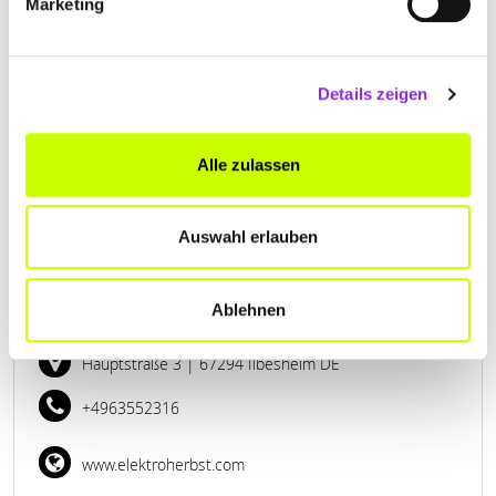
GRAF & DEMMERLE ELEKTROTECHNIK
Marketing
GMBH
Alsenzstraße 11
| 67722 Winnweiler DE
Details zeigen
+496302924078
Alle zulassen
www.gd-elektrotechnik.de
Auswahl erlauben
Ablehnen
TIMO HERBST ELEKTROINSTALLATION
Hauptstraße 3
| 67294 Ilbesheim DE
+4963552316
www.elektroherbst.com