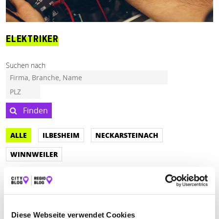
ELEKTRIKER
Suchen nach
Finden
ALLE
ILBESHEIM
NECKARSTEINACH
WINNWEILER
Keine Öffnungszeiten angegeben
ANDRÉ BRUNNER ELEKTROTECHNIK
Diese Webseite verwendet Cookies