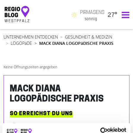
PIRMASENS
27°
Hauptnavigation
sonnig
UNTERNEHMEN ENTDECKEN
GESUNDHEIT & MEDIZIN
LOGOPäDE
MACK DIANA LOGOPäDISCHE PRAXIS
Keine Öffnungszeiten angegeben
MACK DIANA
LOGOPÄDISCHE PRAXIS
SO ERREICHST DU UNS
Poststr. 14-16
| 66482 Zweibrücken DE