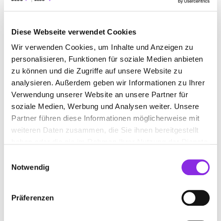
+4963329055955
www.logopädie-mack.de
Diese Webseite verwendet Cookies
Wir verwenden Cookies, um Inhalte und Anzeigen zu
personalisieren, Funktionen für soziale Medien anbieten
zu können und die Zugriffe auf unsere Website zu
analysieren. Außerdem geben wir Informationen zu Ihrer
Verwendung unserer Website an unsere Partner für
soziale Medien, Werbung und Analysen weiter. Unsere
Partner führen diese Informationen möglicherweise mit
weiteren Daten zusammen, die Sie ihnen bereitgestellt
ANFAHRT
haben oder die sie im Rahmen Ihrer Nutzung der Dienste
gesammelt haben.
Bitte akzeptiere
die Statistik und Marketing Cookies
, damit
Einwilligungsauswahl
Du die Map sehen kannst.
Notwendig
Präferenzen