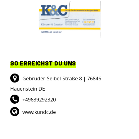
SO ERREICHST DU UNS
Gebrüder-Seibel-Straße 8
| 76846
Hauenstein DE
+49639292320
www.kundc.de