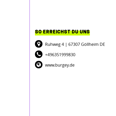
SO ERREICHST DU UNS
Ruhweg 4
| 67307 Göllheim DE
+496351999830
www.burgey.de