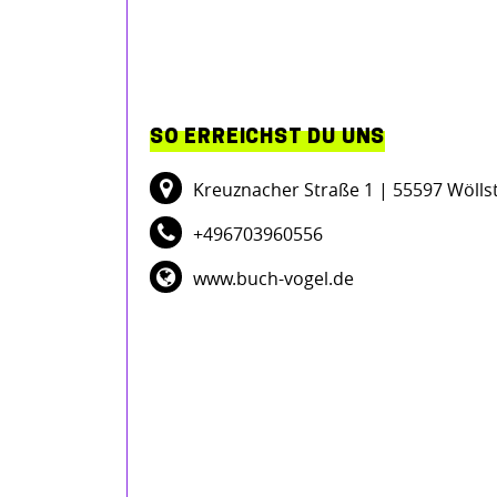
SO ERREICHST DU UNS
Kreuznacher Straße 1
| 55597 Wölls
+496703960556
www.buch-vogel.de