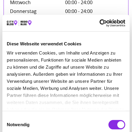
Mittwoch
00:00 - 24:00
Donnerstag
00:00 - 24:00
Freitag
00:00 - 24:00
Samstag
00:00 - 24:00
Sonntag
00:00 - 24:00
Diese Webseite verwendet Cookies
Wir verwenden Cookies, um Inhalte und Anzeigen zu
personalisieren, Funktionen für soziale Medien anbieten
FIRMENBESCHREIBUNG
zu können und die Zugriffe auf unsere Website zu
analysieren. Außerdem geben wir Informationen zu Ihrer
Wir möchten Ihnen die Möglichkeiten rund um das Thema
Verwendung unserer Website an unsere Partner für
“Was tun im Trauerfall” aufzeigen. So sollen Sie erfahren und
soziale Medien, Werbung und Analysen weiter. Unsere
sich ein Bild machen können, wer Ihnen in den schweren
Partner führen diese Informationen möglicherweise mit
Stunden der Trauer und des Abschieds weiterhilft und Sie
bereits zu Lebzeiten über alle Fragen, inklusive der Vorsorge,
weiteren Daten zusammen, die Sie ihnen bereitgestellt
informiert. Nutzen Sie unsere jahrzehntelange Erfahrung und
haben oder die sie im Rahmen Ihrer Nutzung der Dienste
sachkundigen Rat. Fordern Sie uns unverbindlich zu einer
gesammelt haben.
Einwilligungsauswahl
Beratung an.
Notwendig