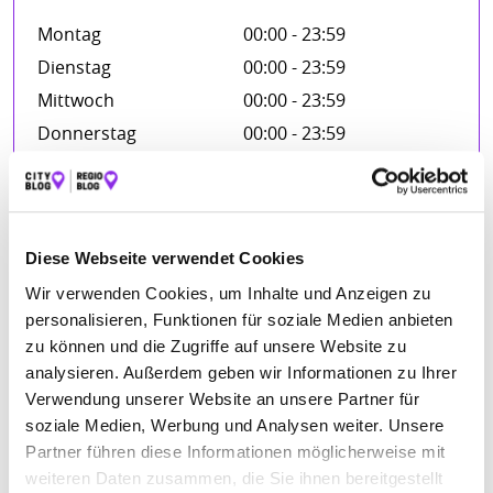
Montag
00:00 - 23:59
Dienstag
00:00 - 23:59
Mittwoch
00:00 - 23:59
Donnerstag
00:00 - 23:59
Freitag
00:00 - 23:59
Samstag
00:00 - 23:59
Sonntag
00:00 - 23:59
Diese Webseite verwendet Cookies
Wir verwenden Cookies, um Inhalte und Anzeigen zu
personalisieren, Funktionen für soziale Medien anbieten
FIRMENBESCHREIBUNG
zu können und die Zugriffe auf unsere Website zu
analysieren. Außerdem geben wir Informationen zu Ihrer
Das Bestattungshaus Fiebig hat es sich zur Aufgabe
Verwendung unserer Website an unsere Partner für
gemacht, in jedem Trauerfall die Einzigartigkeit des
soziale Medien, Werbung und Analysen weiter. Unsere
vorangegangenen Lebens zu sehen. Der Wille des
Verstorbenen, die Ideen und Wünsche der Hinterbliebenen
Partner führen diese Informationen möglicherweise mit
sind die Richtschnur unserer Arbeit. Damit die Angehörigen
weiteren Daten zusammen, die Sie ihnen bereitgestellt