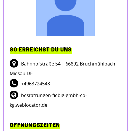
SO ERREICHST DU UNS
Bahnhofstraße 54
| 66892 Bruchmühlbach-
Miesau DE
+4963724548
bestattungen-fiebig-gmbh-co-
kg.weblocator.de
ÖFFNUNGSZEITEN